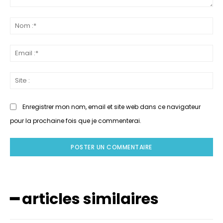
Commenter
N
:
:*
Em
:*
Si
:
Enregistrer mon nom, email et site web dans ce navigateur
pour la prochaine fois que je commenterai.
━ articles similaires