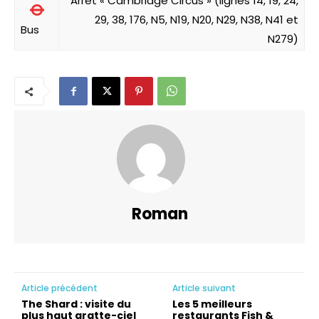
Arrêt « Cambridge Circus » (lignes 14, 19, 24,
29, 38, 176, N5, N19, N20, N29, N38, N41 et
Bus
N279)
Roman
Article précédent
Article suivant
The Shard : visite du
Les 5 meilleurs
plus haut gratte-ciel
restaurants Fish &