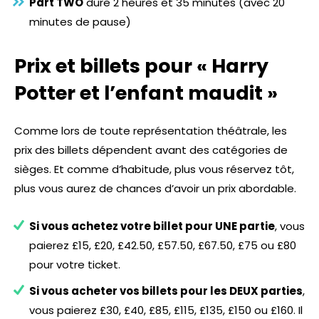
Part TWO
dure 2 heures et 35 minutes (avec 20
minutes de pause)
Prix et billets pour « Harry
Potter et l’enfant maudit »
Comme lors de toute représentation théâtrale, les
prix des billets dépendent avant des catégories de
sièges. Et comme d’habitude, plus vous réservez tôt,
plus vous aurez de chances d’avoir un prix abordable.
Si vous achetez votre billet pour UNE partie
, vous
paierez £15, £20, £42.50, £57.50, £67.50, £75 ou £80
pour votre ticket.
Si vous acheter vos billets pour les DEUX parties
,
vous paierez £30, £40, £85, £115, £135, £150 ou £160. Il