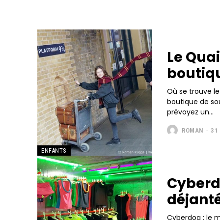
Le Quai
boutiqu
Où se trouve le
boutique de sou
prévoyez un...
ROMAN
-
31
ENFANTS
Cyberdo
déjant
Cyberdog : le m