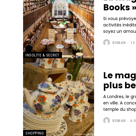
Books »
Si vous prévoy
activités inédit
soyez un amoure
ROMAN
-
13
INSOLITE & SECRET
Le maga
plus b
A Londres, le g
en ville. A con
temple du shopp
ROMAN
-
6 
SHOPPING