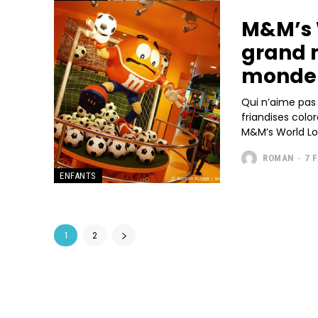
M&M’s W
grand 
monde 
Qui n’aime pas 
friandises colo
M&M’s World Lon
ROMAN
-
7 
ENFANTS
1
2