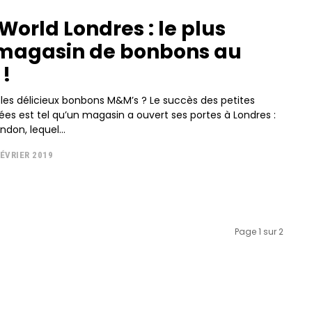
orld Londres : le plus
magasin de bonbons au
!
les délicieux bonbons M&M’s ? Le succès des petites
rées est tel qu’un magasin a ouvert ses portes à Londres :
don, lequel...
FÉVRIER 2019
Page 1 sur 2