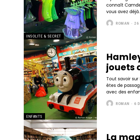
connaît Camden
vous avez déjà..
ROMAN
-
26
INSOLITE & SECRET
Hamleys
jouets
Tout savoir sur
êtes de passag
avec des enfan
ROMAN
-
6 
ENFANTS
La magn